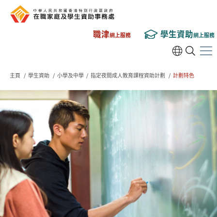
職津
學生資助
網上服務
網上服務
主頁
/
學生資助
/
小學及中學
/
指定夜間成人教育課程資助計劃
/
計劃特色