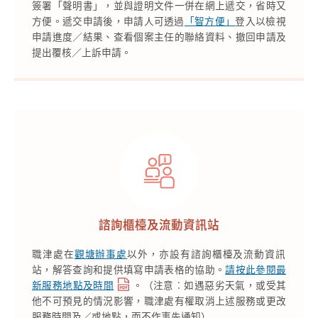
簽署「聲明書」，並與證明文件一併在網上遞交，省時又
方便。遞交申請後，申請人可透過
「智方便」
登入以檢視
申請進度／結果、查看個案主任的聯絡資料、撤回申請及
提出覆核／上訴申請。
諮詢櫃檯及流動資訊站
職津處在
觀塘辦事處
以外，亦設有諮詢櫃檯及流動資訊
站，解答查詢和提供填寫申請表格的協助。
請按此參閱最
新服務地點及時間
。（注意︰如遇惡劣天氣，或受其
他不可預見的情況影響，職津處有權取消上述服務或更改
服務時間及／或地點，而不作事先通知）