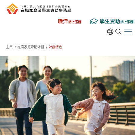
職津
學生資助
網上服務
網上服務
主頁
/
在職家庭津貼計劃
/
計劃特色