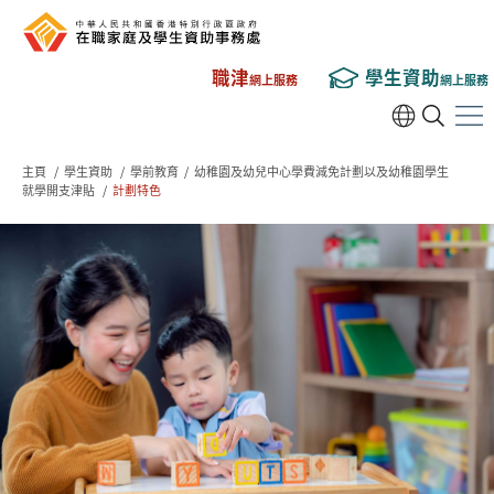
職津
學生資助
網上服務
網上服務
主頁
/
學生資助
/
學前教育
/
幼稚園及幼兒中心學費減免計劃以及幼稚園學生
就學開支津貼
/
計劃特色