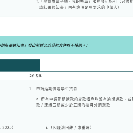
f.
「學資處電子通 - 我的帳單」服務登記指引（只適
請結果通知書」內有註明是項要求的申請人）
申請結果通知書」發出前遞交的貸款文件概不接納。）
文件名稱
1.
申請延期償還學生貸款
a. 所有申請延期還款的貸款帳戶均沒有逾期還款、
款 / 連續五期或少於五期的按月分期還款
. 2025）
i.
（因經濟困難 / 患重病）