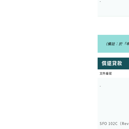
-
（備註：於「
償還貸款
文件編號
-
SFO 102C（Rev