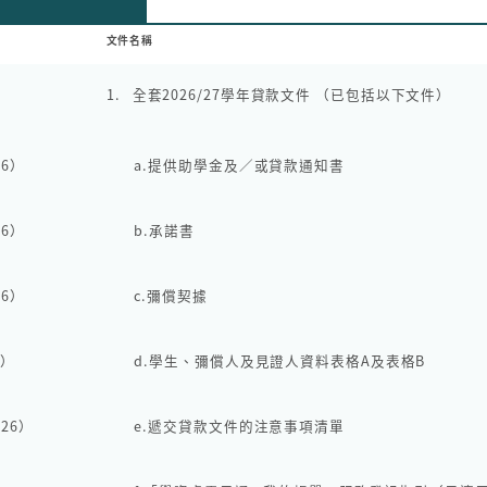
文件名稱
1.
全套2026/27學年貸款文件 （已包括以下文件）
26）
a.
提供助學金及／或貸款通知書
26）
b.
承諾書
26）
c.
彌償契據
6）
d.
學生、彌償人及見證人資料表格A及表格B
026）
e.
遞交貸款文件的注意事項清單