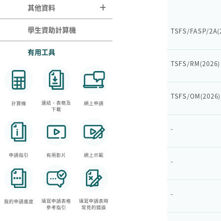
其他資料
更改資料
學生資助計算機
TSFS/FASP/2A(
理財小錦囊
有用工具
TSFS/RM(2026)
統計數字
院校聯絡
TSFS/OM(2026)
影片
連結、表格及
計算機
網上申請
下載
給予殘疾／特別教育需
要人士的特別支援
-
申請指引
有用影片
網上示範
-
-
填寫申請表格
填寫申請表時
我的申請進度
參考指引
常見的錯誤