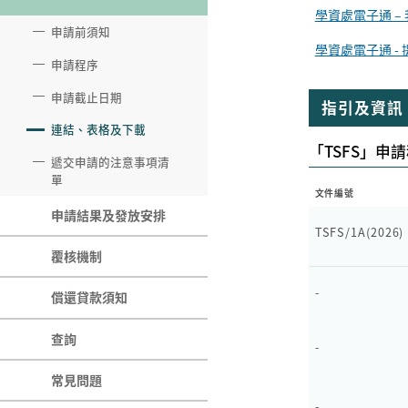
學資處電子通 –
香港專業教育學院各分
課程編號一覽表
申請前須知
校、香港知專設計學
學資處電子通 -
院、中華廚藝學院及國
評估方法
申請程序
際廚藝學院、海事訓練
學院資助計劃聯絡方法
資助金額
申請截止日期
指引及資訊
連結、表格及下載
「TSFS」申
遞交申請的注意事項清
單
文件編號
申請結果及發放安排
TSFS/1A(2026)
覆核機制
-
償還貸款須知
查詢
-
常見問題
-