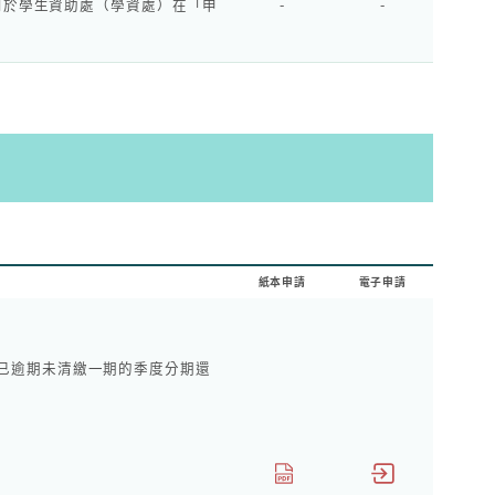
用於學生資助處（學資處）在「申
-
-
紙本申請
電子申請
或已逾期未清繳一期的季度分期還