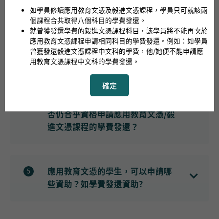
我的家庭現正受助於社會福利署
3
如學員修讀應用教育文憑及毅進文憑課程，學員只可就該兩
（社署）的綜合社會保障援助計劃
個課程合共取得八個科目的學費發還。
就曾獲發還學費的毅進文憑課程科目，該學員將不能再次於
（綜援），我是否向社署申請應用
應用教育文憑課程申請相同科目的學費發還。例如：如學員
教育文憑/毅進文憑課程的學費發
曾獲發還毅進文憑課程中文科的學費，他/她便不能申請應
還？
用教育文憑課程中文科的學費發還。
學生資助處會安排學費發還給予所有合乎資格的學員（包括來自綜援家
確定
庭的學員）。因此，社署不會給予任何形式的學費資助予應用教育文
憑/毅進文憑學員，但可能會給予學費以外的其他形式資助。詳情請與
我以前曾修讀「毅進計劃」，我是
4
社署職員聯絡。
否仍合乎資格申請應用教育文憑/毅
進文憑課程的學費發還？
不論是否曾經修讀「毅進計劃」及曾否在該計劃下獲得學費發還，學員
仍可就每個成功修畢的應用教育文憑/毅進文憑科目申請學費發還。成
功修畢一個科目是指學員在該科目的出席率達80%或以上，及就該科目
應用教育文憑的學生，可以申請哪
5
取得整體評核及格的成績。
些資助？如學費發還資助?
所有修讀全日制或兼讀制應用教育文憑課程的合資格學員，凡成功修畢
一個科目（即出席率達80%及整體評核及格），均可獲政府發還有關科