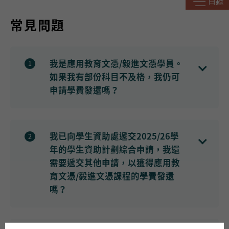
目錄
常見問題
我是應用教育文憑/毅進文憑學員。
1
如果我有部份科目不及格，我仍可
申請學費發還嗎？
學費發還是以科目為單位，即使學員未能成功修畢部分科目，他們仍可
就其他整體評核及格和出席率達80%或以上的科目獲得學費發還。
我已向學生資助處遞交2025/26學
2
年的學生資助計劃綜合申請，我還
需要遞交其他申請，以獲得應用教
育文憑/毅進文憑課程的學費發還
嗎？
如申請人已向學生資助處遞交2025/26學年之學生資助計劃綜合申請，
則
毋須
再遞交申請。