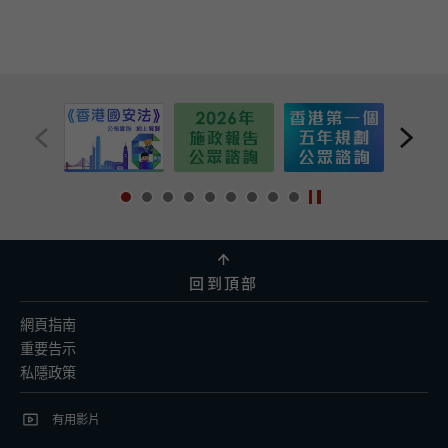
目的三成學費，惟有關科目必須是為取得應用教育文憑所需要修讀的科
目，而在應用教育文憑課程下每名學員最多只可取得八個科目的學費發
還。學費發還是以科目為單位，即使學員未能成功修畢部份科目，他們
仍可就其他成功修畢的科目獲得學費發還。另外，如學員符合上述學費
發還條件，並通過在職家庭及學生資助事務處(職學處)轄下的學生資助
處的入息審查而取得『全額』或『半額』資助幅度資格，便可就成功修
畢的科目獲全額或半額學費發還。
此外，如學員擁有香港居留權，或在課程開始前，該學員或其家庭已連
續在香港居住滿三年，可申請擴展的免入息審查貸款以繳付學費。
全日制學員如通過學生資助處的入息審查，可獲發學生車船津貼計劃、
上網費津貼（津貼發放以家庭為單位）及學習開支定額津貼。
如學員在報讀應用教育文憑前曾受惠於指定夜間成人教育課程資助計
回到頂部
劃，仍可就應用教育文憑課程取得學費資助。
如學員在報讀由認可辦學
機構於指定夜間成人教育課程資助計劃下提供的夜間中學課程前曾就應
網頁指南
用教育文憑課程取得學費資助，則不能就該等夜間中學課程取得學費資
重要告示
助，除非學員已向香港特別行政區政府退還從應用教育文憑課程中所獲
取的全數資助。
此外，若學員於同一學年同時修讀應用教育文憑課程及
私隱政策
由認可辦學機構於指定夜間成人教育課程資助計劃下提供的夜間中學課
程，只能在應用教育文憑及夜間中學這兩個課程中選擇其中一個課程來
有用影片
取得學費資助。