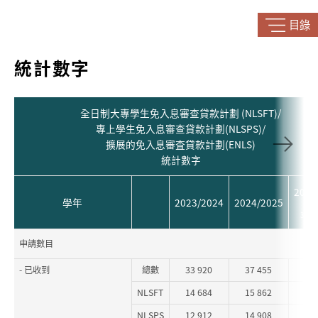
目錄
統計數字
全日制大專學生免入息審查貸款計劃 (NLSFT)/
專上學生免入息審查貸款計劃(NLSPS)/
擴展的免入息審査貸款計劃(ENLS)
統計數字
2025
學年
2023/2024
2024/2025
（
30.6
申請數目
- 已收到
總數
33 920
37 455
38
NLSFT
14 684
15 862
15
NLSPS
12 912
14 908
15