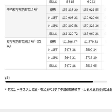
ENLS
5 815
6 243
6 
^
平均獲發放的貸款金額
總數
$55,838.20
$56,921.55
$58,
NLSFT
$39,908.23
$39,920.06
$41,
NLSPS
$59,802.58
$59,826.36
$60,
ENLS
$81,320.72
$85,960.28
$89,
^
獲發放的貸款總金額
（百
總數
$1,596.47
$1,779.88
$1,8
萬）
NLSFT
$478.38
$509.34
$52
NLSPS
$645.21
$733.89
$79
ENLS
$472.88
$536.65
$54
註 :
^
貸款分一期或以上發放。在2025/26學年申請週期終結前，上表所展示的發放