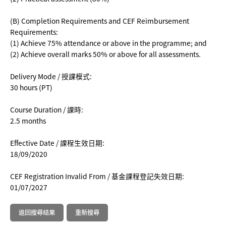
(B) Completion Requirements and CEF Reimbursement
Requirements:
(1) Achieve 75% attendance or above in the programme; and
(2) Achieve overall marks 50% or above for all assessments.
Delivery Mode / 授課模式:
30 hours (PT)
Course Duration / 課時:
2.5 months
Effective Date / 課程生效日期:
18/09/2020
CEF Registration Invalid From / 基金課程登記失效日期:
01/07/2027
返回搜尋結果
重新搜尋