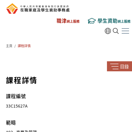
職津
學生資助
網上服務
網上服務
主頁
/
課程詳情
目錄
課程詳情
課程編號
33C15627A
範疇
A03 - 商業及管理