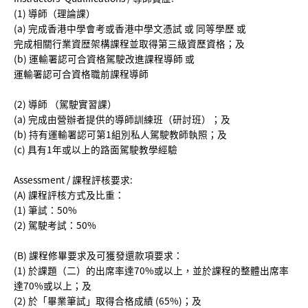
(1) 導師（理論課）
(a) 完成香港中學會考或香港中學文憑試 或 同等學歷 或
完成相關行業資歴架構課程並取得第三級資歷資格；及
(b) 運輸署認可合資格駕駛改進課程導師 或
運輸署認可合資格職前課程導師
(2) 導師 （駕駛實習課）
(a) 完成由營辦者提供的導師訓練班（研討班）；及
(b) 持有運輸署認可第1組別私人駕駛教師執照；及
(c) 具有1年或以上的路面駕駛教學經驗
Assessment / 課程評核要求:
(A) 課程評核方式及比重：
(1) 筆試：50%
(2) 駕駛考試：50%
(B) 課程修畢要求及可獲發還款項要求：
(1) 於課題（二）的出席率達70%或以上，並於課程的整體出席率
達70%或以上；及
(2) 於「畢業筆試」取得合格成績 (65%)；及