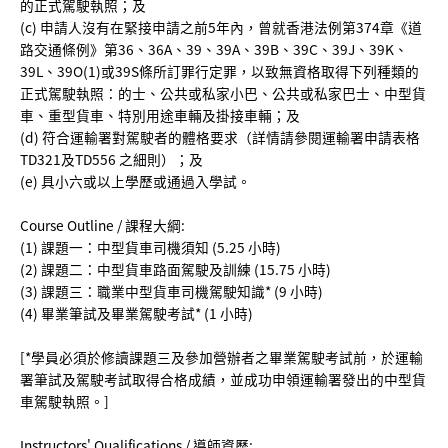
的正式駕駛執照；及
(c) 申請人沒有在緊接申請之前5年內，曾就香港法例第374章《道
路交通條例》第36、36A、39、39A、39B、39C、39J、39K、
39L、39O(1)或39S條所訂罪行定罪，以致無資格取得下列種類的
正式駕駛執照：的士、公共或私家小巴、公共或私家巴士、中型貨
車、重型貨車、特別用途車輛及掛接車輛；及
(d) 符合運輸署對駕駛者的體格要求（詳情請參閱運輸署申請表格
TD321及TD556 之細則）；及
(e) 具小六或以上學歷或通過入學試。
Course Outline / 課程大綱:
(1) 課題一：中型貨車司機須知 (5.25 小時)
(2) 課題二：中型貨車路面駕駛及訓練 (15.75 小時)
(3) 課題三：職業中型貨車司機駕駛知識* (9 小時)
(4) 畢業筆試及畢業駕駛考試* (1 小時)
[*學員必須於修讀課題三及參加營辦者之畢業駕駛考試前，於運輸
署筆試及駕駛考試取得合格成績，並成功申領運輸署發出的中型貨
車駕駛執照。]
Instructors' Qualifications / 導師資歷: