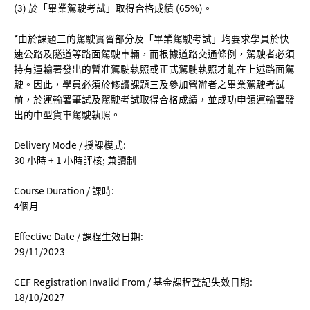
(3) 於「畢業駕駛考試」取得合格成績 (65%)。
*由於課題三的駕駛實習部分及「畢業駕駛考試」均要求學員於快
速公路及隧道等路面駕駛車輛，而根據道路交通條例，駕駛者必須
持有運輸署發出的暫准駕駛執照或正式駕駛執照才能在上述路面駕
駛。因此，學員必須於修讀課題三及參加營辦者之畢業駕駛考試
前，於運輸署筆試及駕駛考試取得合格成績，並成功申領運輸署發
出的中型貨車駕駛執照。
Delivery Mode / 授課模式:
30 小時 + 1 小時評核; 兼讀制
Course Duration / 課時:
4個月
Effective Date / 課程生效日期:
29/11/2023
CEF Registration Invalid From / 基金課程登記失效日期:
18/10/2027