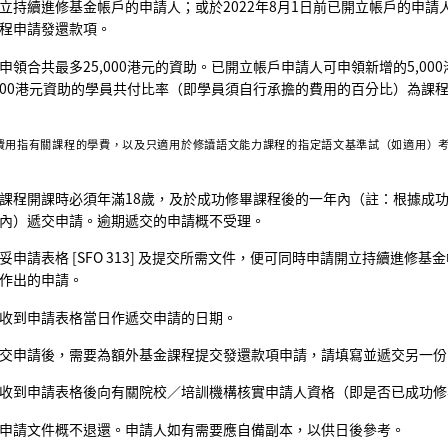
立持續進修基金帳戶的申請人；或於2022年8月1日前已開立帳戶的申請人
程申請發還款項。
申領合共最多25,000港元的資助。已開立帳戶申請人可申領新增的5,00
,000港元資助的學員共付比率（即學員須自行承擔的費用的百分比）為課程費
費用指有關課程的學費，以及只適用於修讀語文能力課程的指定語文基準試（如適用）
課程開課時必須年滿18歲，及於成功修畢課程後的一年內（註：根據成
內）遞交申請。逾期遞交的申請概不受理。
妥申請表格 [SFO 313] 及提交所需文件，便可同時申請開立持續進
作出的申請。
收到申請表格當日作遞交申請的日期。
交申請後，需要為額外基金課程提交發還款項申請，請填寫並遞交另一份
收到申請表格後向有關院校／培訓機構核實申請人資格（即是否已成功修
申請文件概不退還。申請人如有需要應自備副本，以供日後參考。