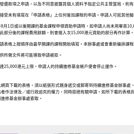
發還款項之申請，以及不同意披露其個人資料予指定公共主管當局，則有
接受未有填寫在「申請表格」上任何後加課程的申請。申請人可就其他擬
2年8月1日或以後開課的基金課程申領資助申請時，如申請人尚未用畢首10
此部分後的課程費用餘額，則會撥入次15,000港元資助的部分再作計算
請表格上按順序由最早開課的課程開始填寫。本辦事處或會重新編排課程
供所需文件將可能導致申請被拒。
達25,000港元上限，申請人的持續進修基金帳戶便會停止運作。
此網頁下載的表格，須以紙張形式親身遞交或郵寄到持續進修基金辦事處
格者作法律及／或行政追究的權力，同時拒絕有關申請。如所下載的表格
續進修基金辦事處索取。