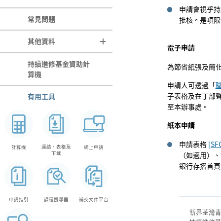
申請會視乎持
常見問題
批核。是項限制適
其他資料
電子申請
更改資料
持續進修基金資助計
為節省紙張及簡
算機
培訓機構須知
申請人可透過「
子表格及在丁部
有用工具
報讀合資格網上課程注
至本辦事處。
意事項
給予不同種族人士的特
紙本申請
別支援
申請表格
[SF
連結、表格及
計算機
網上申請
Bahasa Indonesia
統計數字
下載
（如適用）、
(印尼語)
銀行存摺首頁
हिंदी (印度語)
नेपाली (尼泊爾語)
ਪੰਜਾਬੀ (旁遮普語)
申請指引
課程搜尋器
補交文件平台
新界荃灣青山
Tagalog (他加祿語)