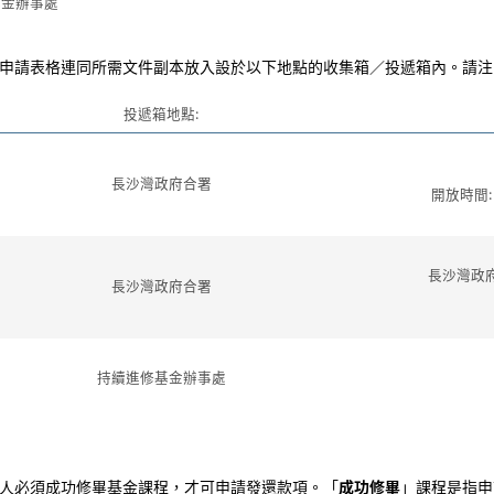
基金辦事處
申請表格連同所需文件副本放入設於以下地點的收集箱／投遞箱內。請注
投遞箱地點:
長沙灣政府合署
開放時間
長沙灣政
長沙灣政府合署
持續進修基金辦事處
人必須成功修畢基金課程，才可申請發還款項。「
成功修畢
」課程是指申