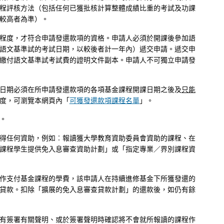
程評核方法（包括任何已獲批核計算整體成績比重的考試及功課
較高者為準）。
程度，才符合申請發還款項的資格。申請人必須於開課後參加語
語文基準試的考試日期，以較後者計一年內）遞交申請。遞交申
繳付語文基準試考試費的證明文件副本。申請人不可獨立申請發
日期必須在所申請發還款項的各項基金課程開課日期之後及
只能
度，可瀏覽本網頁內「
可獲發還款項課程名單
」。
。
得任何資助，例如︰報讀獲大學教育資助委員會資助的課程、在
課程學生提供免入息審查資助計劃」或「指定專業／界別課程資
作支付基金課程的學費，該申請人在持續進修基金下所獲發還的
貸款。扣除「擴展的免入息審查貸款計劃」的還款後，如仍有餘
有簽署有關聲明、或於簽署聲明時確認將不會就所報讀的課程作