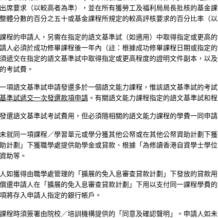
出席要求（以較高者為準），並在所有獲勞工及福利局局長批核的基金課
整體分數的百分之五十或基金課程所規定的較高評核要求的百分比率（以
課程的申請人，另需在指定的語文基準試（如適用）中取得指定或更高的
請人必須於成功修畢課程後一年內（註：根據成功修畢課程日期或指定的
須遞交在指定的語文基準試中取得指定或更高程度的證明文件副本，以及
的考試費。
一項語文基準試申請發還多於一個語文能力課程，惟該語文基準試的考試
基準試遞交一次發還款項申請
。有關語文能力課程指定的語文基準試和程
發還語文基準試考試費用，但必須隨相關的語文能力課程的學費一同申請
未就同一項課程／學習單元或學分獲其他公帑或在其他公帑資助計劃下獲
助計劃」下獲職學處提供助學金或貸款、根據「為修讀香港自資學士學位
資助等。
人如獲得由職學處管理的「擴展的免入息審查貸款計劃」下發放的貸款用
償還申請人在「擴展的免入息審查貸款計劃」下用以支付同一課程學費的
項將存入申請人指定的銀行帳戶。
課程時須簽署由院校／培訓機構提供的「同意及確認聲明」。申請人如未