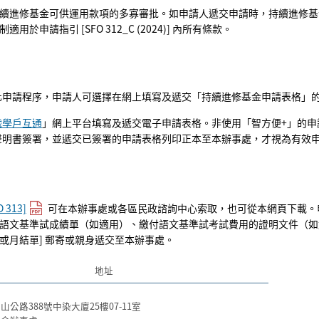
續進修基金可供運用款項的多寡審批。如申請人遞交申請時，持續進修基
用於申請指引 [SFO 312_C (2024)] 內所有條款。
化申請程序，申請人可選擇在網上填寫及遞交「持續進修基金申請表格」
職學戶互通
」網上平台填寫及遞交電子申請表格。非使用「智方便+」的申
聲明書簽署，並遞交已簽署的申請表格列印正本至本辦事處，才視為有效申
O 313]
可在本辦事處或各區民政諮詢中心索取，也可從本網頁下載。
語文基準試成績單（如適用）、繳付語文基準試考試費用的證明文件（如
或月結單] 郵寄或親身遞交至本辦事處。
地址
公路388號中染大廈25樓07-11室