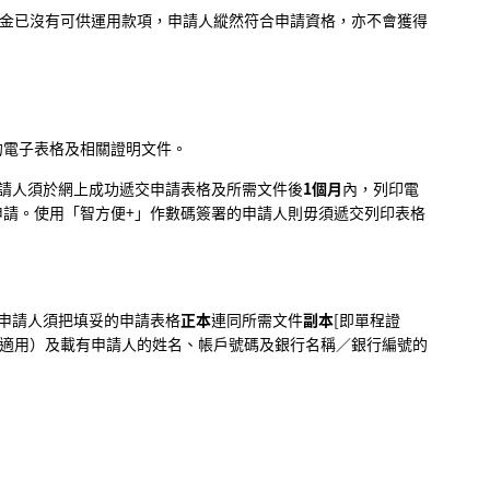
金已沒有可供運用款項，申請人縱然符合申請資格，亦不會獲得
的電子表格及相關證明文件。
請人須於網上成功遞交申請表格及所需文件後
1個月
內，列印電
請。使用「智方便+」作數碼簽署的申請人則毋須遞交列印表格
申請人須把填妥的申請表格
正本
連同所需文件
副本
[即單程證
適用）及載有申請人的姓名、帳戶號碼及銀行名稱／銀行編號的