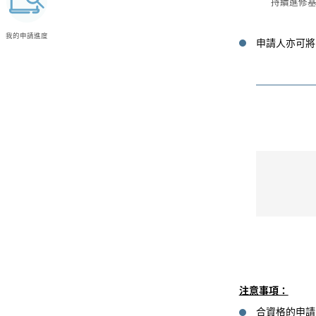
持續進修
ภาษาไทย (泰語)
ردو
(烏爾都語)
我的申請進度
申請人亦可將
Tiếng Việt (越南語)
注意事項：
合資格的申請