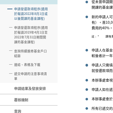
從未曾申請開
可獲發還款項課程
開課的基金課
申請發還款項程序(適用
於報讀2022年8月1日或
可獲發還款項課程搜尋
語文基準測試／考試
新的申請人可
以後開課的基金課程)
器 / 可獲發還款項課程
有）。首10
名單
修讀語文能力課程的申
可獲發還費用和其他規
申請發還款項程序(適用
費用的40%。
請人
定
培訓機構名單
於報讀2019年4月1日至
持續進修基金認可的基
註 :
*
課程
2022年7月31日期間開
選擇培訓機構和課程實
準試
用貼士
課的基金課程)
英文測試
持續進修基金標準退款
申請人在基金
查詢持續進修基金戶口
政策
普通話測試
較後者計一年
結餘
日文測試
連結、表格及下載
申請人只需填
德文測試
就發還款項而
遞交申請的注意事項清
法文測試
單
本辦事處會視
韓文測試
申請結果及發放安排
西班牙文測試
申請人如在遞
意大利文測試
本辦事處會於
覆核機制
所有已遞交的
查詢