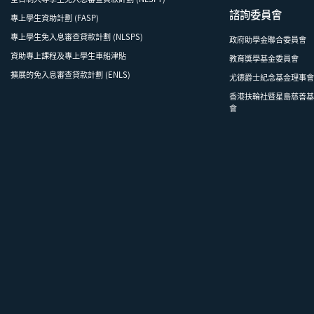
諮詢委員會
專上學生資助計劃 (FASP)
專上學生免入息審查貸款計劃 (NLSPS)
政府助學金聯合委員會
資助專上課程及專上學生車船津貼
教育獎學基金委員會
擴展的免入息審查貸款計劃 (ENLS)
尤德爵士紀念基金理事
香港扶輪社暨星島慈善
會