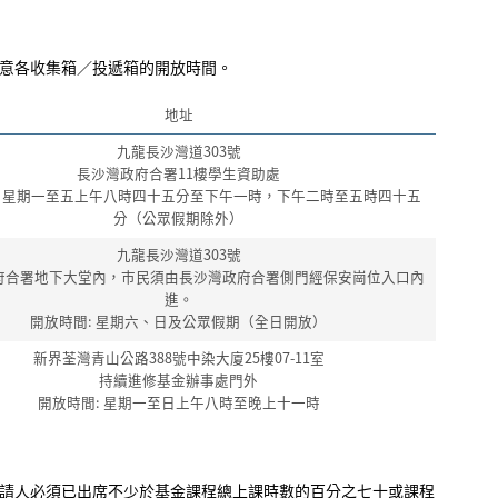
意各收集箱／投遞箱的開放時間。
地址
九龍長沙灣道303號
長沙灣政府合署11樓學生資助處
: 星期一至五上午八時四十五分至下午一時，下午二時至五時四十五
分（公眾假期除外）
九龍長沙灣道303號
府合署地下大堂內，巿民須由長沙灣政府合署側門經保安崗位入口內
進。
開放時間: 星期六、日及公眾假期（全日開放）
新界荃灣青山公路388號中染大廈25樓07-11室
持續進修基金辦事處門外
開放時間: 星期一至日上午八時至晚上十一時
請人必須已出席不少於基金課程總上課時數的百分之七十或課程