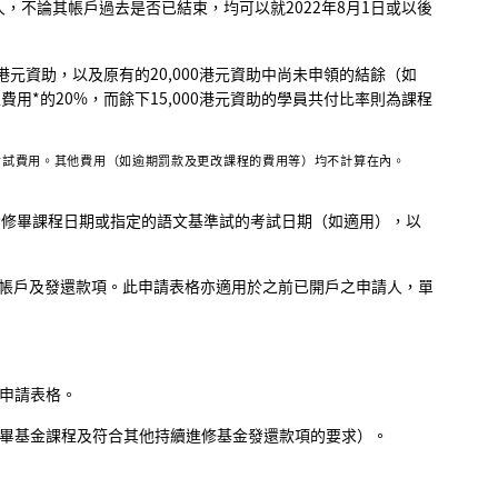
，不論其帳戶過去是否已結束，均可以就2022年8月1日或以後
0港元資助，以及原有的20,000港元資助中尚未申領的結餘（如
用*的20%，而餘下15,000港元資助的學員共付比率則為課程
考試費用。其他費用（如逾期罰款及更改課程的費用等）均不計算在內。
功修畢課程日期或指定的語文基準試的考試日期（如適用），以
修基金帳戶及發還款項。此申請表格亦適用於之前已開戶之申請人，單
申請表格。
畢基金課程及符合其他持續進修基金發還款項的要求）。