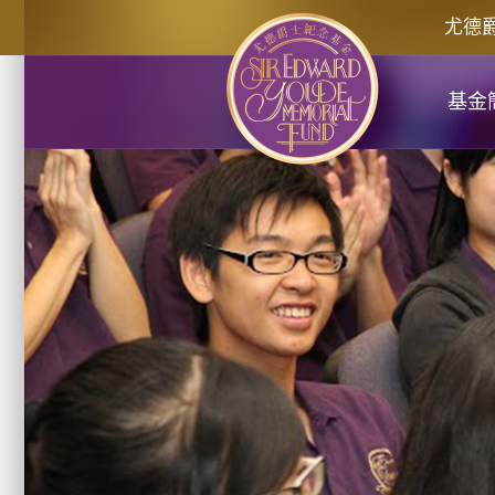
跳
尤德
至
主
要
基金
內
容