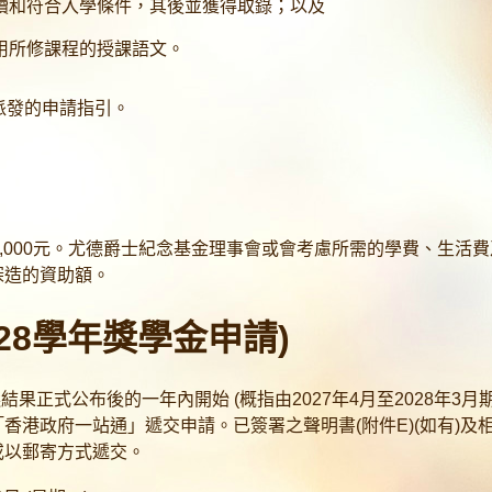
續和符合入學條件，其後並獲得取錄；以及
用所修課程的授課語文。
派發的申請指引。
0,000元。尤德爵士紀念基金理事會或會考慮所需的學費、生活
深造的資助額。
7/28學年獎學金申請)
選結果正式公布後的一年內開始 (概指由2027年4月至2028年3
香港政府一站通」遞交申請。已簽署之聲明書(附件E)(如有)及
或以郵寄方式遞交。