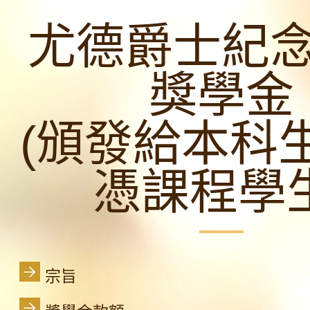
尤德爵士紀
獎學金
(頒發給本科
憑課程學生
宗旨