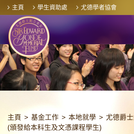
跳
主頁
學生資助處
尤德學者協會
至
主
要
內
容
主頁
>
基金工作
>
本地就學
>
尤德爵士
(頒發給本科生及文憑課程學生)