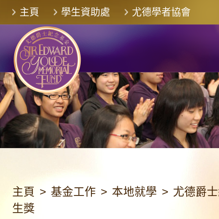
跳
主頁
學生資助處
尤德學者協會
至
主
要
內
容
主頁
>
基金工作
>
本地就學
>
尤德爵士
生獎