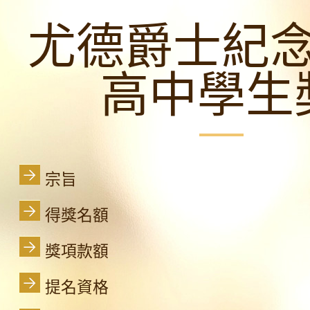
尤德爵士紀
高中學生
宗旨
得獎名額
獎項款額
提名資格