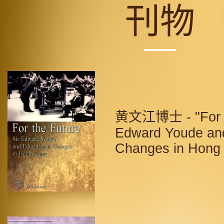
刊物
黄文江博士 - "For th
Edward Youde and
Changes in Hong