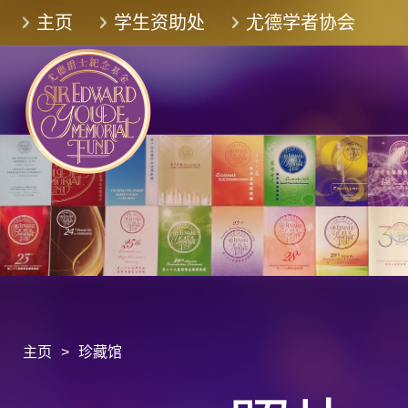
跳
主页
学生资助处
尤德学者协会
至
主
要
内
容
主页
>
珍藏馆