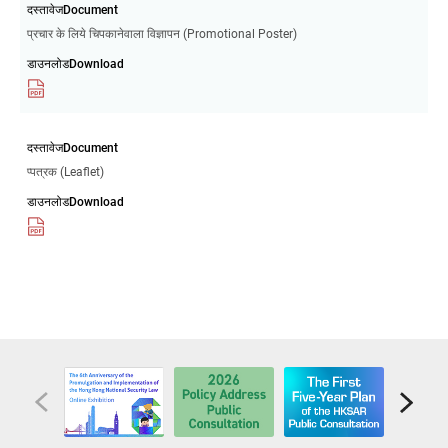
दस्तावेजDocument
प्रचार के लिये चिपकानेवाला विज्ञापन (Promotional Poster)
डाउनलोडDownload
दस्तावेजDocument
प्पत्रक (Leaflet)
डाउनलोडDownload